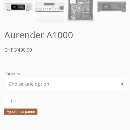
Aurender A1000
CHF
3’490.00
Couleurs
quantité
de
Ajouter au panier
Aurender
A1000