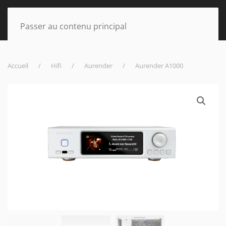
Passer au contenu principal
Accueil
Hifi
Aurender
Aurender A1000