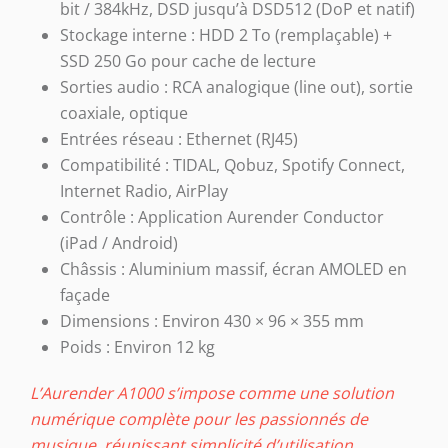
bit / 384kHz, DSD jusqu’à DSD512 (DoP et natif)
Stockage interne
: HDD 2 To (remplaçable) +
SSD 250 Go pour cache de lecture
Sorties audio
: RCA analogique (line out), sortie
coaxiale, optique
Entrées réseau
: Ethernet (RJ45)
Compatibilité
: TIDAL, Qobuz, Spotify Connect,
Internet Radio, AirPlay
Contrôle
: Application Aurender Conductor
(iPad / Android)
Châssis
: Aluminium massif, écran AMOLED en
façade
Dimensions
: Environ 430 × 96 × 355 mm
Poids
: Environ 12 kg
L’Aurender A1000 s’impose comme une solution
numérique complète pour les passionnés de
musique, réunissant simplicité d’utilisation,