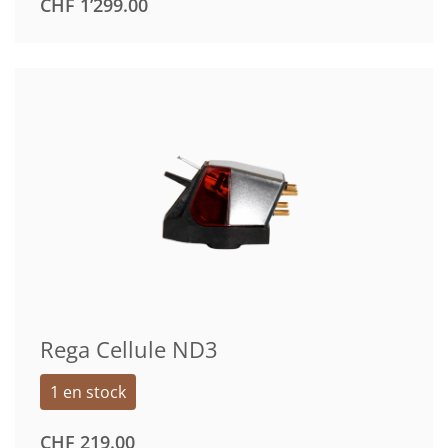
CHF
1’299.00
Rega Cellule ND3
1 en stock
CHF
219.00