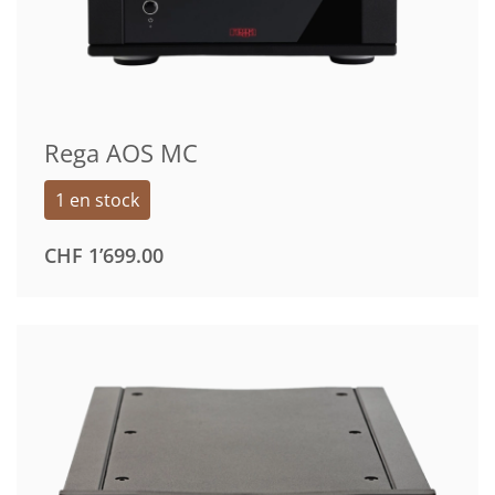
Rega AOS MC
1 en stock
CHF
1’699.00