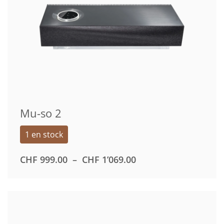
Mu-so 2
1 en stock
PLAGE
CHF
999.00
–
CHF
1’069.00
DE
PRIX :
CHF 999.00
À
CHF 1’069.00