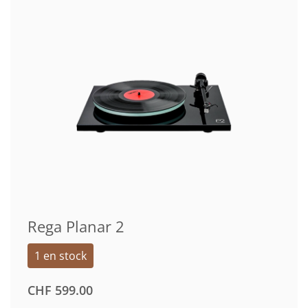
CHF 499.00
À
CHF 549.00
Rega Planar 2
1 en stock
CHF
599.00