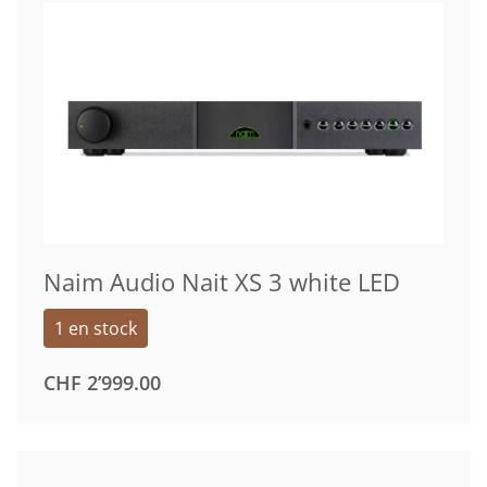
CHF 2'999.00.
CHF 1'999.00.
Naim Audio Nait XS 3 white LED
1 en stock
CHF
2’999.00