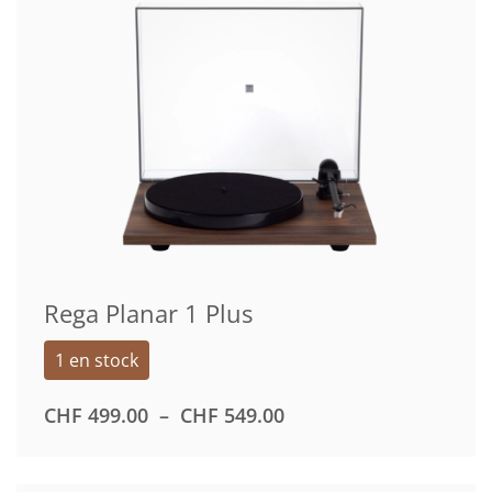
CHF 449.00
Rega Planar 1 Plus
1 en stock
PLAGE
CHF
499.00
–
CHF
549.00
DE
PRIX :