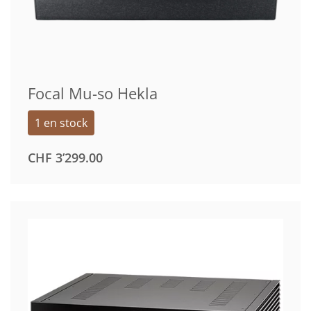
Focal Mu-so Hekla
1 en stock
CHF
3’299.00