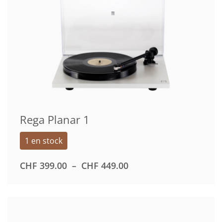
Rega Planar 1
1 en stock
PLAGE
CHF
399.00
–
CHF
449.00
DE
PRIX :
CHF 399.00
À