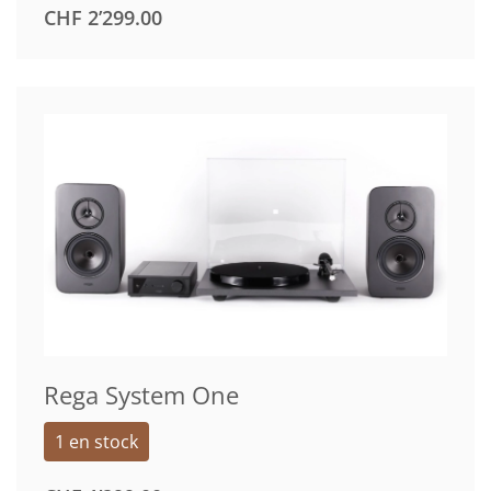
CHF
2’299.00
Rega System One
1 en stock