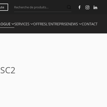
Recherche
ute
pour :
LOGUE
SERVICES
OFFRES
L'ENTREPRISE
NEWS
CONTACT
 SC2