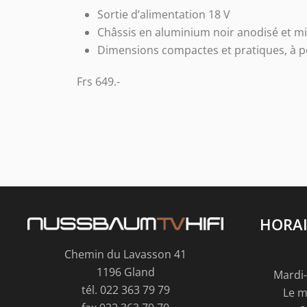
Sortie d’alimentation 18 V
Châssis en aluminium noir anodisé et mic
Dimensions compactes et pratiques, à p
Frs 649.-
HORAI
Chemin du Lavasson 41
1196 Gland
Mardi-
tél. 022 363 79 79
Le m