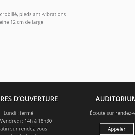
robillé, pieds anti-vibrations
eine 12 cm de large
RES D’OUVERTURE
AUDITORIU
Lundi : fermé
Écoute sur rendez-
Vendredi : 14h à 18h30
atin sur rendez-vous
Appeler