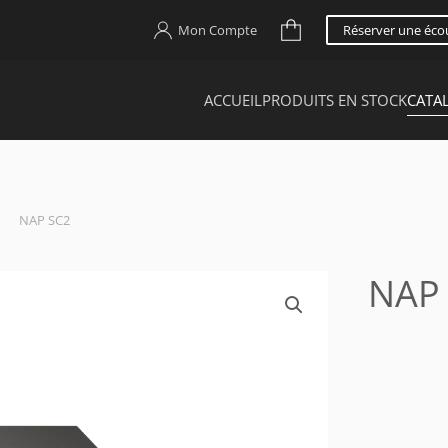
Mon Compte
Réserver une éco
ACCUEIL
PRODUITS EN STOCK
CATA
NAP SC2
NAP