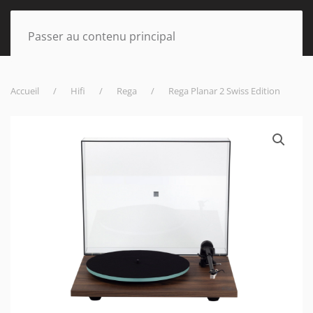
Passer au contenu principal
Accueil
Hifi
Rega
Rega Planar 2 Swiss Edition