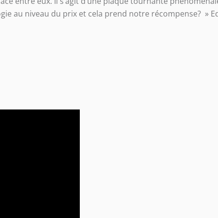
ace entre eux. Il s’agit d’une plaque tournante phénoménale 
ologie au niveau du prix et cela prend notre récompense? » 