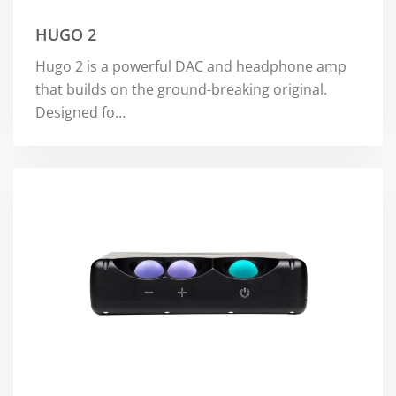
HUGO 2
Hugo 2 is a powerful DAC and headphone amp
that builds on the ground-breaking original.
Designed fo…