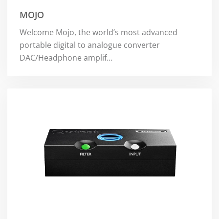
MOJO
Welcome Mojo, the world’s most advanced
portable digital to analogue converter
DAC/Headphone amplif…